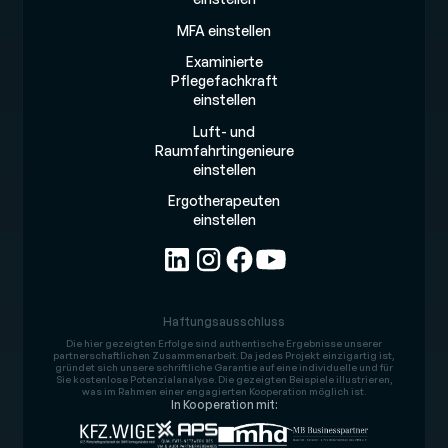
MFA einstellen
Examinierte
Pflegefachkraft
einstellen
Luft- und
Raumfahrtingenieure
einstellen
Ergotherapeuten
einstellen
Haftungsausschluss
Die hier gezeigten Erfolge sind authentische Ergebnisse unserer
partnerschaftlichen Zusammenarbeit. Da jedes Projekt einzigartig ist,
gründet sich unsere schriftliche Garantie auf eine individuelle und für
Sie kostenlose Potenzialanalyse. Die gezeigten Beispiele illustrieren,
was im Rahmen einer engagierten Kooperation möglich ist.
In Kooperation mit: