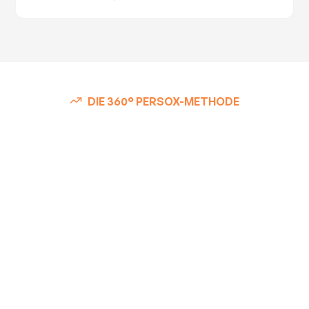
DIE 360° PERSOX-METHODE
Warum Sie mit der
360° PERSOX-
Methode der
Konkurrenz voraus
sind
Veraltete Recruiting-Methoden scheitern, weil sie nur
Teilbereiche abdecken. Unsere 360° PERSOX-