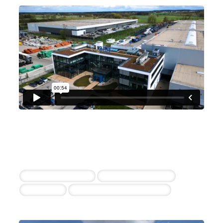
Richter + Frenzel
10+ erfolgreiche Einstellungen durch die
Zusammenarbeit
Vertriebsinnendienst
Vertriebsaußendienst
Personaler
Servicetechniker – bundesweit