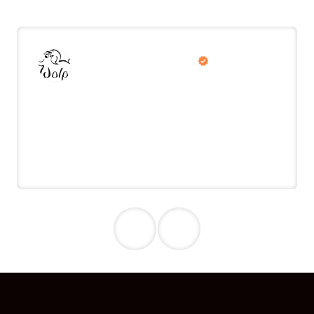
Wolperding automobile
Bewertung auf
Google
In wenigen Wochen haben wir zahlreiche
qualifizierte Bewerbungen erhalten. Der
Bewerbungsprozess hat sehr gut
geklappt und die Vorauswahl hat uns
sehr viel Arbeit abgenommen.