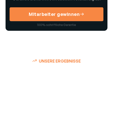
Mitarbeiter gewinnen
100% schriftliche Garantie
UNSERE ERGEBNISSE
Über 725+ zufriedene
Kunden konnten Ihre
offenen Stellen bereits
besetzen: