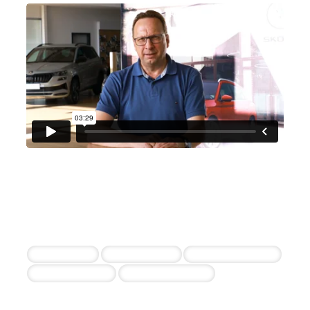
Bayer Automobile
Robert Bayer
5 erfolgreiche Einstellungen innerhalb von 11
Wochen
Serviceleiter
Serviceberater
Kfz-Mechatroniker
Lagermitarbeiter
Serviceassistentin