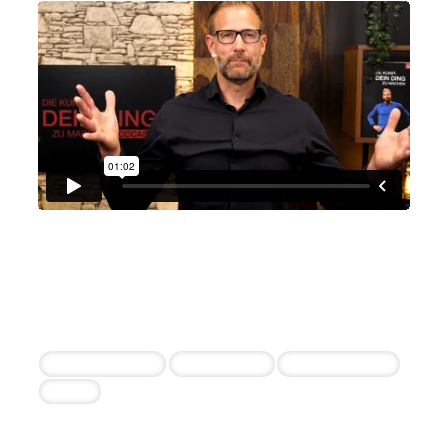
Christian Bischoff
Christian Bischoff
8+ erfolgreiche Einstellungen durch die
Zusammenarbeit
Content Creator
Video Cutter
Online Marketer
COO