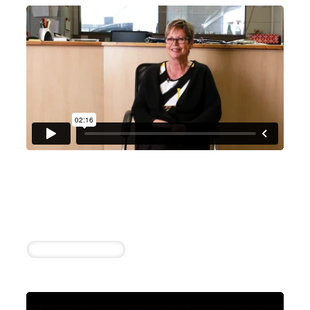
Autohaus Osterholzer GmbH
Elke Dietl
1 erfolgreiche Einstellung in 14 Tagen
Kfz-Mechatroniker