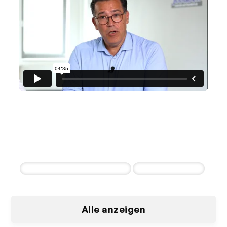
Autohaus Tobaben
Jan Busse & Murat Alatas
3 erfolgreiche Einstellungen innerhalb der
ersten 30 Tagen
Pkw und Nutzfahrzeug Verkäufer
Kfz-Mechatroniker
Alle anzeigen