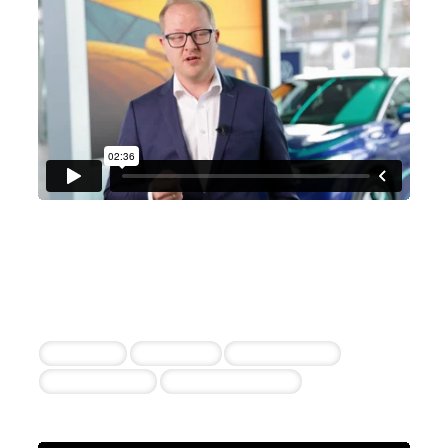
Auto Weber GmbH & Co. KG
Dennis Adamczyk
18 erfolgreiche Einstellungen durch die
Zusammenarbeit
Verkäufer
Vertriebler
Serviceberater
Werkstattleiter
Kfz-Mechatroniker