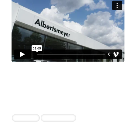
Autohaus Albertsmeyer
Mühlhausen GmbH
Juliane Bley
3 erfolgreiche Einstellungen durch die
Zusammenarbeit
Vertriebler
Serviceberater