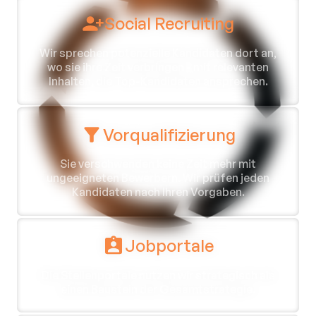
Social Recruiting
Wir sprechen potenzielle Kandidaten dort an,
wo sie ihre Zeit verbringen - mit relevanten
Inhalten, die Top-Kandidaten ansprechen.
Vorqualifizierung
Sie verschwenden keine Zeit mehr mit
ungeeigneten Bewerbern. Wir prüfen jeden
Kandidaten nach Ihren Vorgaben.
Jobportale
Die Stellenportale nutzen wir strategisch als
einen Baustein der Gesamtstrategie.