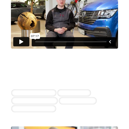
Autohaus Rudolf Sedlmaier e.K.
Maximilian Sedlmaier
6 erfolgreiche Einstellungen durch die
Zusammenarbeit
2x Kfz-Mechatroniker
Serviceberater
Teiledienstmitarbeiter
Serviceassistenz
Systemadministrator