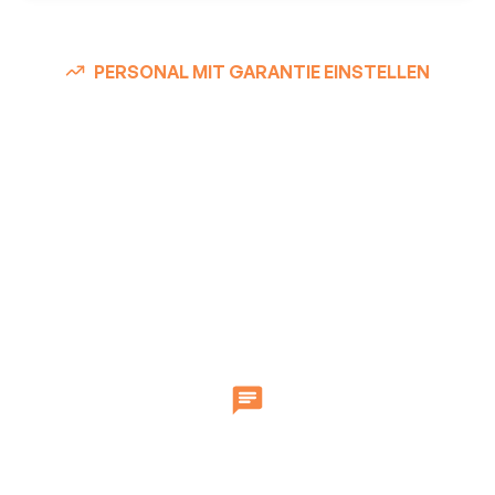
PERSONAL MIT GARANTIE EINSTELLEN
Unsere
Zusammenarbeit in 3
Schritten.
Wir wissen, wie kostbar Ihre Zeit ist. Um Ihre offenen
Stellen nachhaltig und qualifiziert mit PERSOX zu
besetzen, brauchen wir nur drei Schritte.
Kostenlose Anfrage
Tragen Sie sich jetzt kostenlos ein, um innerhalb
von 30 Tagen Ihre offenen Stellen zu besetzen.