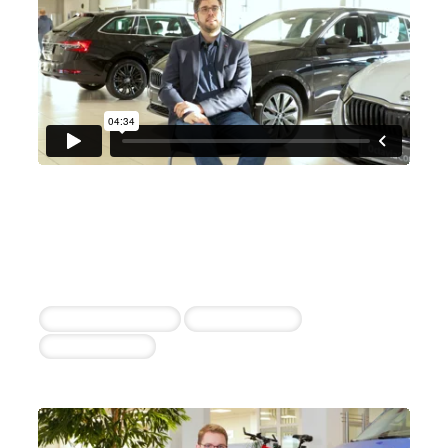
Autohaus Plaschka GmbH
Karl-Peter Plaschka
3 erfolgreiche Einstellungen innerhalb von 30
Tagen
Kfz-Mechatroniker
Werkstattleiter
Serviceberater