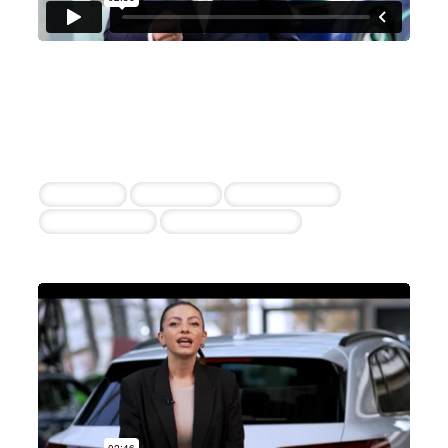
Auto Weber GmbH & Co. KG
Dennis Adamczyk
18 erfolgreiche Einstellungen durch die
Zusammenarbeit
Verkäufer
Vertriebler
Serviceberater
Werkstattleiter
Kfz-Mechatroniker