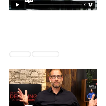
Autohaus Albertsmeyer
Mühlhausen GmbH
Juliane Bley
3 erfolgreiche Einstellungen durch die
Zusammenarbeit
Vertriebler
Serviceberater