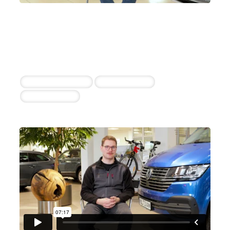
Autohaus Plaschka GmbH
Karl-Peter Plaschka
3 erfolgreiche Einstellungen innerhalb von 30
Tagen
Kfz-Mechatroniker
Werkstattleiter
Serviceberater