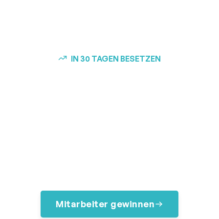
IN 30 TAGEN BESETZEN
Fachkräfte in der
Pflege einstellen. Mit
Garantie.
Über 725+ Unternehmen haben wir bei der
Personalsuche begleitet und wissen daher genau, wie
Sie qualifizierte Pflegefachkräfte erreichen,
vorqualifizieren und einstellen.
Mitarbeiter gewinnen