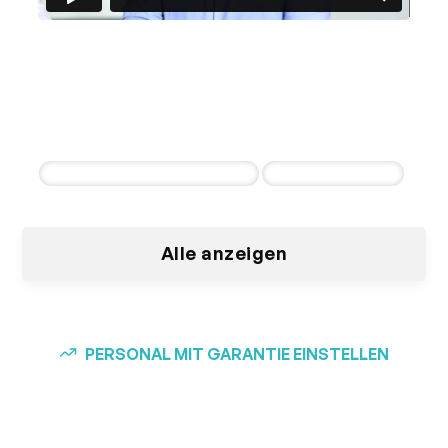
Autohaus Tobaben
Jan Busse & Murat Alatas
3 erfolgreiche Einstellungen innerhalb der
ersten 30 Tagen
Pkw und Nutzfahrzeug Verkäufer
Kfz-Mechatroniker
Alle anzeigen
PERSONAL MIT GARANTIE EINSTELLEN
Unsere
Zusammenarbeit in 3