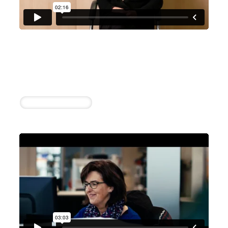
Autohaus Osterholzer GmbH
Elke Dietl
1 erfolgreiche Einstellung in 14 Tagen
Kfz-Mechatroniker