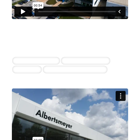
Richter + Frenzel
10+ erfolgreiche Einstellungen durch die
Zusammenarbeit
Vertriebsinnendienst
Vertriebsaußendienst
Personaler
Servicetechniker – bundesweit