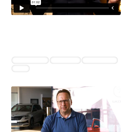
Christian Bischoff
Christian Bischoff
8+ erfolgreiche Einstellungen durch die
Zusammenarbeit
Content Creator
Video Cutter
Online Marketer
COO