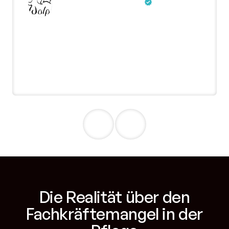
Wolperding automobile
Bewertung auf
Google
In wenigen Wochen haben wir zahlreiche
qualifizierte Bewerbungen erhalten. Der
Bewerbungsprozess hat sehr gut
geklappt und die Vorauswahl hat uns
sehr viel Arbeit abgenommen.
Die Realität über den
Fachkräftemangel in der