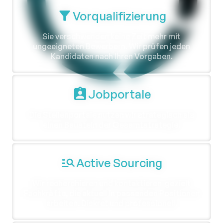
Vorqualifizierung
Sie verschwenden keine Zeit mehr mit
ungeeigneten Bewerbern. Wir prüfen jeden
Kandidaten nach Ihren Vorgaben.
Jobportale
Die Stellenportale nutzen wir strategisch als
einen Baustein der Gesamtstrategie.
Active Sourcing
Wir recherchieren und kontaktieren gezielt
Fachkräfte, die aktuell in passenden Positionen
arbeiten. Diskret und professionell.