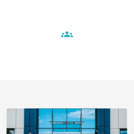
schnellstmöglich neue Mitarbeitende
einzustellen.
Fachkräfte einstellen
Mit nur geringem Aufwand für Sie erhalten Sie
nach ⌀ 3 Tagen erste Bewerbungen, die nicht nur
qualifiziert sind, sondern auch langfristig das
Potenzial haben, zu bleiben.