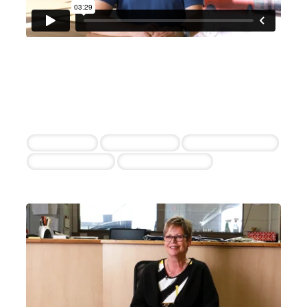
Bayer Automobile
Robert Bayer
5 erfolgreiche Einstellungen innerhalb von 11
Wochen
Serviceleiter
Serviceberater
Kfz-Mechatroniker
Lagermitarbeiter
Serviceassistentin