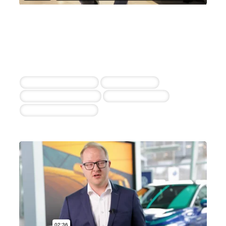
Autohaus Rudolf Sedlmaier e.K.
Maximilian Sedlmaier
6 erfolgreiche Einstellungen durch die
Zusammenarbeit
2x Kfz-Mechatroniker
Serviceberater
Teiledienstmitarbeiter
Serviceassistenz
Systemadministrator