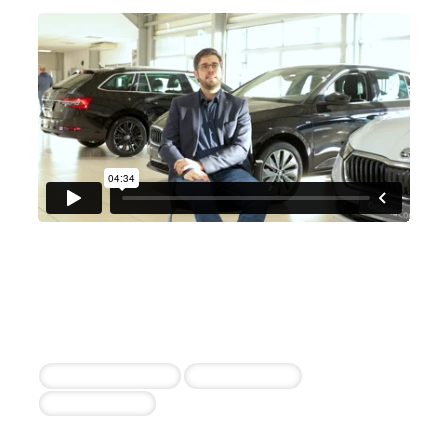
Autohaus Plaschka GmbH
Karl-Peter Plaschka
3 erfolgreiche Einstellungen innerhalb von 30
Tagen
Kfz-Mechatroniker
Werkstattleiter
Serviceberater