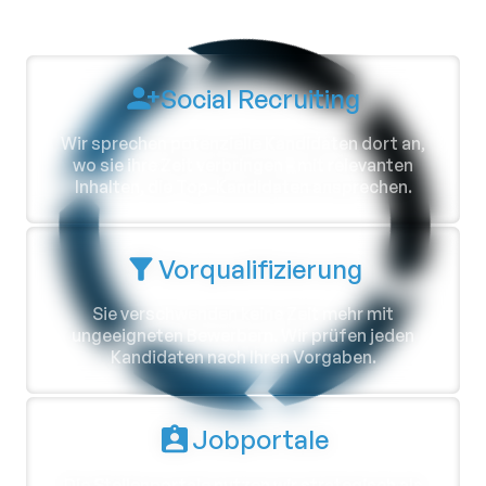
Social Recruiting
Wir sprechen potenzielle Kandidaten dort an,
wo sie ihre Zeit verbringen - mit relevanten
Inhalten, die Top-Kandidaten ansprechen.
Vorqualifizierung
Sie verschwenden keine Zeit mehr mit
ungeeigneten Bewerbern. Wir prüfen jeden
Kandidaten nach Ihren Vorgaben.
Jobportale
Die Stellenportale nutzen wir strategisch als