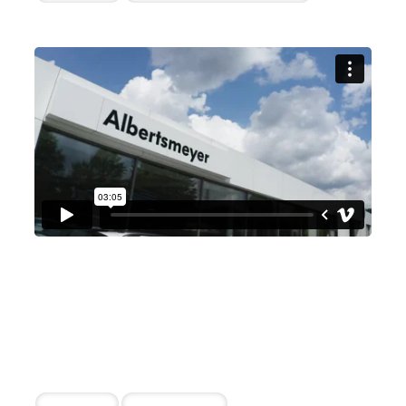
Autohaus Albertsmeyer
Mühlhausen GmbH
Juliane Bley
3 erfolgreiche Einstellungen durch die
Zusammenarbeit
Vertriebler
Serviceberater