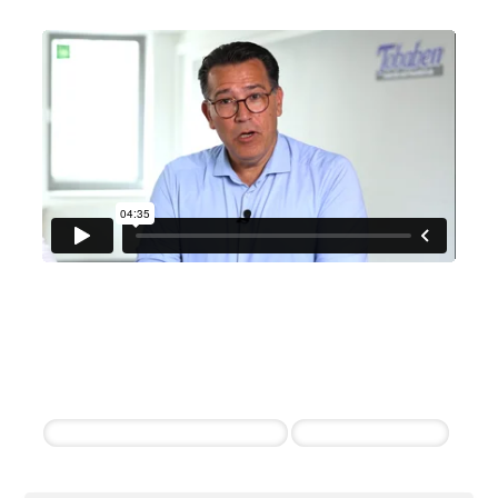
Autohaus Tobaben
Jan Busse & Murat Alatas
3 erfolgreiche Einstellungen innerhalb der
ersten 30 Tagen
Pkw und Nutzfahrzeug Verkäufer
Kfz-Mechatroniker