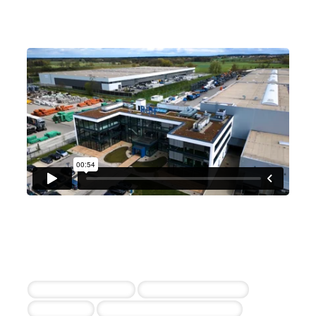
Richter + Frenzel
10+ erfolgreiche Einstellungen durch die
Zusammenarbeit
Vertriebsinnendienst
Vertriebsaußendienst
Personaler
Servicetechniker – bundesweit