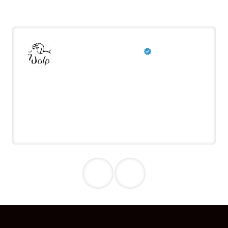
Was unsere Kunden sagen
Wolperding automobile
Bewertung auf
Google
In wenigen Wochen haben wir zahlreiche
qualifizierte Bewerbungen erhalten. Der
Bewerbungsprozess hat sehr gut
geklappt und die Vorauswahl hat uns
sehr viel Arbeit abgenommen.