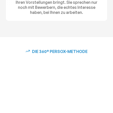
Ihren Vorstellungen bringt. Sie sprechen nur
noch mit Bewerbern, die echtes Interesse
haben, bei Ihnen zu arbeiten.
DIE 360° PERSOX-METHODE
Warum Sie mit der
360° PERSOX-
Methode der
Konkurrenz voraus
sind