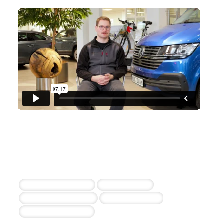
Autohaus Rudolf Sedlmaier e.K.
Maximilian Sedlmaier
6 erfolgreiche Einstellungen durch die
Zusammenarbeit
2x Kfz-Mechatroniker
Serviceberater
Teiledienstmitarbeiter
Serviceassistenz
Systemadministrator