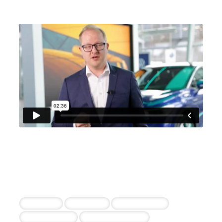
Auto Weber GmbH & Co. KG
Dennis Adamczyk
18 erfolgreiche Einstellungen durch die
Zusammenarbeit
Verkäufer
Vertriebler
Serviceberater
Werkstattleiter
Kfz-Mechatroniker