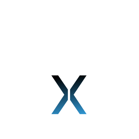
Veraltete Recruiting-Methoden scheitern, weil sie nur
Teilbereiche abdecken. Unsere 360° PERSOX-
Methode hingegen verbindet alle entscheidenden
Elemente, so erreichen Sie nicht nur mehr, sondern vor
allem die richtigen Kandidaten.