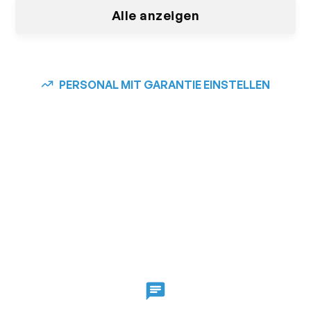
Alle anzeigen
PERSONAL MIT GARANTIE EINSTELLEN
Unsere
Zusammenarbeit in 3
Schritten.
Wir wissen, wie kostbar Ihre Zeit ist. Um Ihre offenen
Stellen nachhaltig und qualifiziert mit PERSOX zu
besetzen, brauchen wir nur drei Schritte.