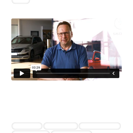
COO
Bayer Automobile
Robert Bayer
5 erfolgreiche Einstellungen innerhalb von 11
Wochen
Serviceleiter
Serviceberater
Kfz-Mechatroniker